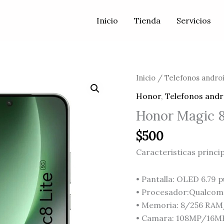
Inicio
Tienda
Servicios
Inicio
/
Telefonos andro
Honor
,
Telefonos andr
Honor Magic 8
$
500
Caracteristicas princip
• Pantalla: OLED 6.79 
• Procesador:Qualco
• Memoria: 8/256 RA
• Camara: 108MP/16