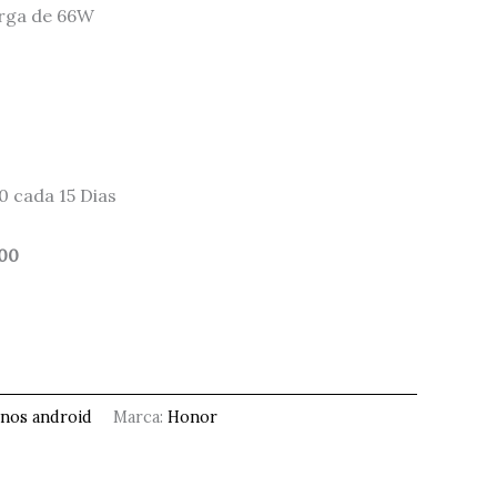
arga de 66W
0 cada 15 Dias
.00
onos android
Marca:
Honor