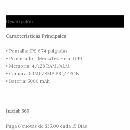
Descripción
Caracteristicas Principales
• Pantalla: IPS 6.74 pulgadas
• Procesador: MediaTek Helio G99
• Memoria: 4/128 RAM/ALM
• Camara: 50MP/8MP PRI/FRON
• Bateria: 5000 mAh
Inicial: $60
Paga 6 cuotas de $35.00 cada 15 Dias