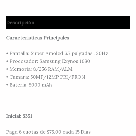
Descripción
Caracteristicas Principales
• Pantalla: Super Amoled 6.7 pulgadas 120Hz
• Procesador: Samsung Exynos 1680
• Memoria: 8/256 RAM/ALM
• Camara: 50MP/12MP PRI/FRON
• Bateria: 5000 mAh
Inicial: $351
Paga 6 cuotas de $75.00 cada 15 Dias